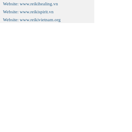
Website:
www.reikihealing.vn
Website:
www.reikispirit.vn
Website:
www.reikivietnam.org
CONTACT
TRUNG TÂM REIKI QUỐC TẾ HÀ NỘI
(HIRC)
Fanpage:
https://www.facebook.com/reikihealing.vn
ĐỐI TÁC (Cooperations)
Trung tâm Quốc tế về Đào tạo Reiki (ICRT),
Mỹ/ The International Center for Reiki Training
(ICRT), USA.
Ms Thủy Nguyễn:
Thành viên Chuyên nghiệp
Hiệp hội Reiki Chuyên nghiệp (RMA) thuộc
ICRT,
mã hiệu: Hanoi, 11519
.
Hotline:
+84.913.570.928
(Ms.Thủy Nguyễn)
Tuyên bố từ chối trách nhiệm:
Trang Web này
không nhằm mục đích cung cấp và không cấu